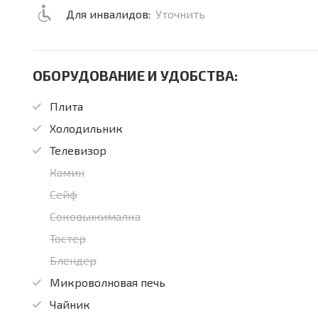
Для инвалидов:
Уточнить
ОБОРУДОВАНИЕ И УДОБСТВА:
Плита
Холодильник
Телевизор
Камин
Сейф
Соковыжималка
Тостер
Блендер
Микроволновая печь
Чайник