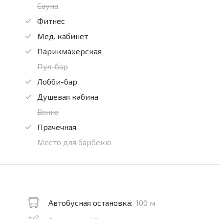
Сауна
Фитнес
Мед. кабинет
Парикмахерская
Пул-бар
Лобби-бар
Душевая кабина
Ванна
Прачечная
Место для барбекю
Автобусная остановка:
100 м