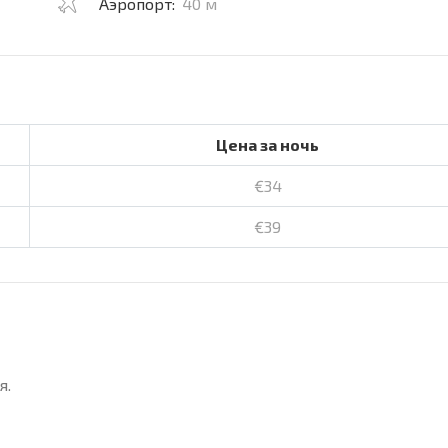
Аэропорт:
40 м
Цена за ночь
€34
€39
я.