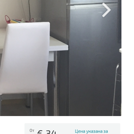
€
34
От
Цена указана за