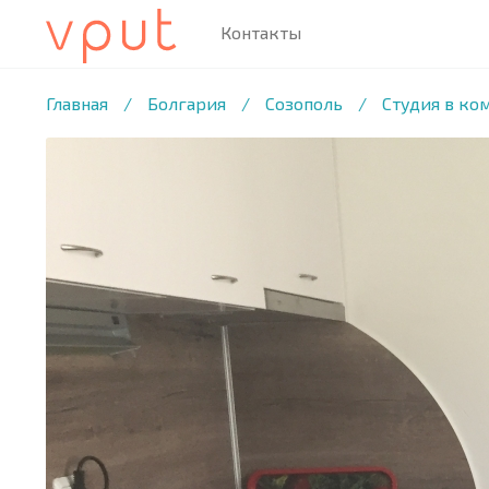
Контакты
1
/11 ФОТО
Главная
/
Болгария
/
Созополь
/
Студия в ком