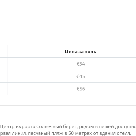
Цена за ночь
€34
€45
€56
Центр курорта Солнечный берег, рядом в пешей доступно
вая линия, песчаный пляж в 50 метрах от здания отеля.