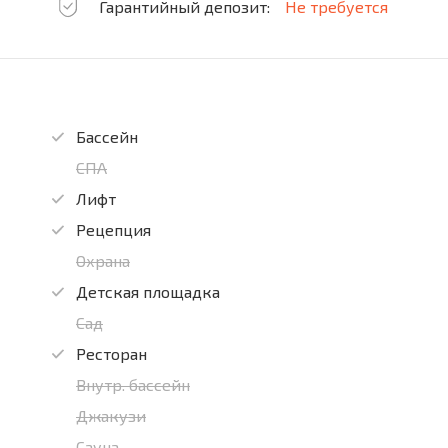
Гарантийный депозит:
Не требуется
Бассейн
СПА
Лифт
Рецепция
Охрана
Детская площадка
Сад
Ресторан
Внутр. бассейн
Джакузи
Сауна