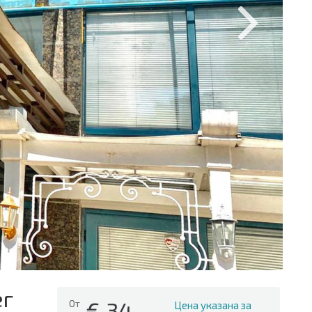
ег
€
34
От
Цена указана за