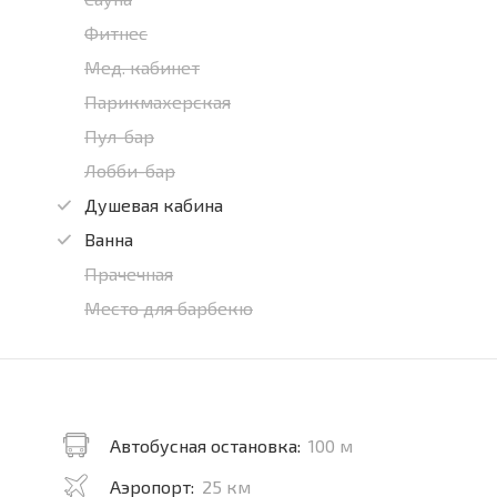
Фитнес
Мед. кабинет
Парикмахерская
Пул-бар
Лобби-бар
Душевая кабина
Ванна
Прачечная
Место для барбекю
Автобусная остановка:
100 м
Аэропорт:
25 км