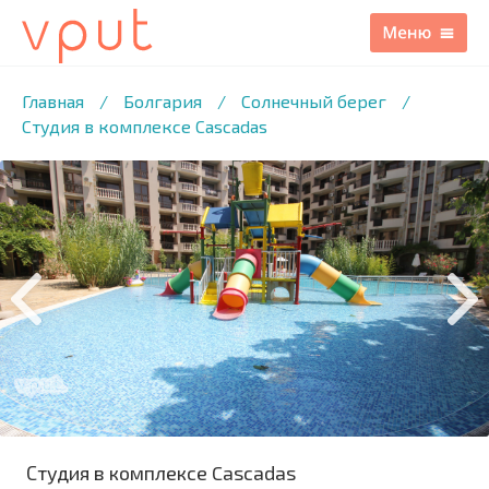
1
/18 ФОТО
Главная
/
Болгария
/
Солнечный берег
/
Студия в комплексе Cascadas
Студия в комплексе Cascadas