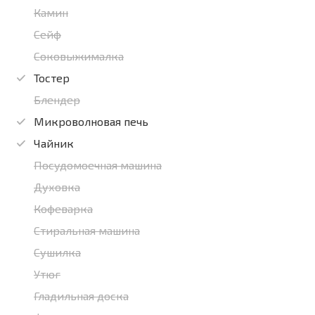
Камин
Сейф
Соковыжималка
Тостер
Блендер
Микроволновая печь
Чайник
Посудомоечная машина
Духовка
Кофеварка
Стиральная машина
Сушилка
Утюг
Гладильная доска