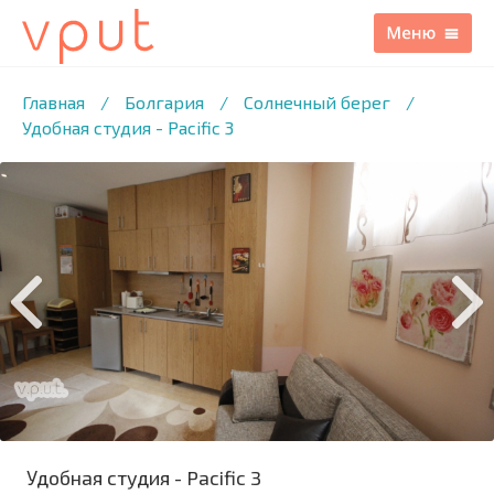
1
/8 ФОТО
Главная
/
Болгария
/
Солнечный берег
/
Удобная студия - Pacific 3
Удобная студия - Pacific 3