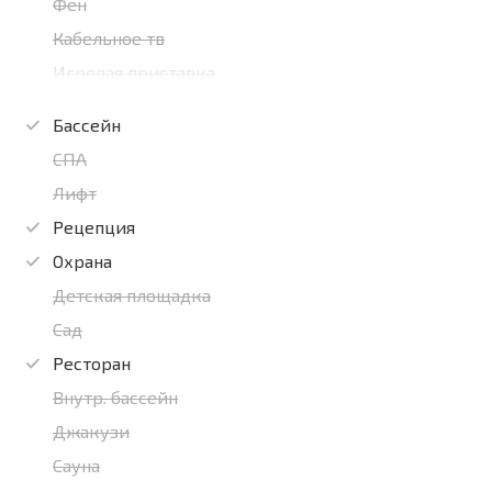
Фен
Кабельное тв
Игровая приставка
Бассейн
СПА
Лифт
Рецепция
Охрана
Детская площадка
Сад
Ресторан
Внутр. бассейн
Джакузи
Сауна