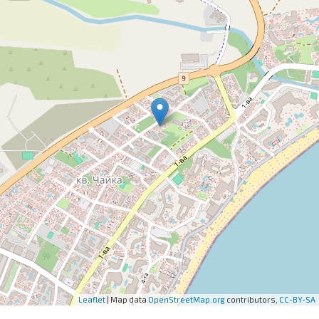
Leaflet
| Map data
OpenStreetMap.org
contributors,
CC-BY-SA