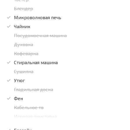
Блендер
Микроволновая печь
Чайник
Посудомоечная машина
Духовка
Кофеварка
Стиральная машина
Сушилка
Утюг
Гладильная доска
Фен
Кабельное тв
Игровая приставка