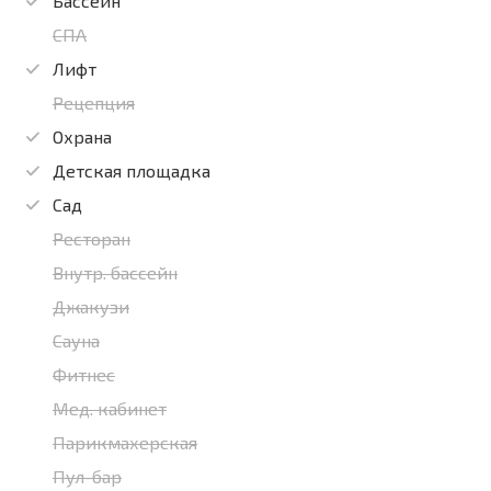
Бассейн
СПА
Лифт
Рецепция
Охрана
Детская площадка
Сад
Ресторан
Внутр. бассейн
Джакузи
Сауна
Фитнес
Мед. кабинет
Парикмахерская
Пул-бар