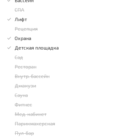
Бассейн
СПА
Лифт
Рецепция
Охрана
Детская площадка
Сад
Ресторан
Внутр. бассейн
Джакузи
Сауна
Фитнес
Мед. кабинет
Парикмахерская
Пул-бар