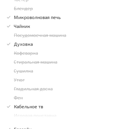
Блендер
Микроволновая печь
Чайник
Посудомоечная машина
Духовка
Кофеварка
Стиральная машина
Сушилка
Утюг
Гладильная доска
Фен
Кабельное тв
Игровая приставка