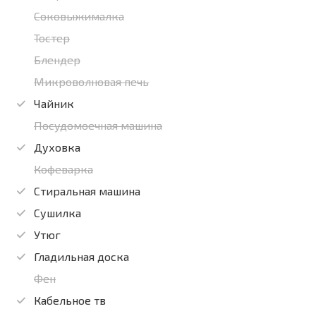
Соковыжималка
Тостер
Блендер
Микроволновая печь
Чайник
Посудомоечная машина
Духовка
Кофеварка
Стиральная машина
Сушилка
Утюг
Гладильная доска
Фен
Кабельное тв