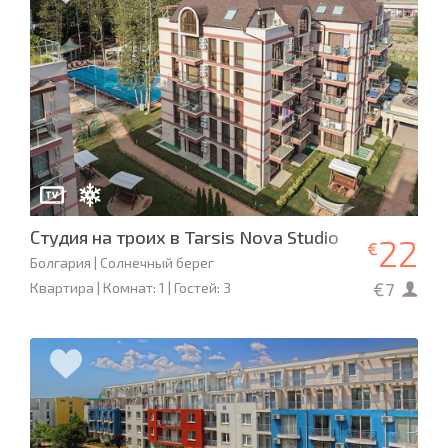
Студия на троих в Tarsis Nova Studio
22
€
Болгария | Солнечный берег
€7
Квартира | Комнат: 1 | Гостей: 3