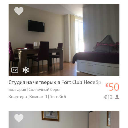
Студия на четверых в Fort Club Несебр
50
€
Болгария | Солнечный берег
€13
Квартира | Комнат: 1 | Гостей: 4