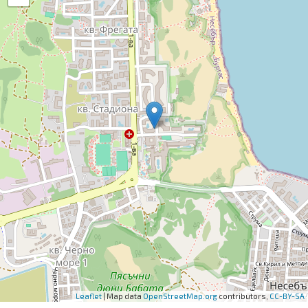
Leaflet
| Map data
OpenStreetMap.org
contributors,
CC-BY-SA