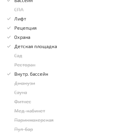
Бассейн
СПА
Лифт
Рецепция
Охрана
Детская площадка
Сад
Ресторан
Внутр. бассейн
Джакузи
Сауна
Фитнес
Мед. кабинет
Парикмахерская
Пул-бар