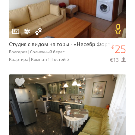
Студия с видом на горы - «Несебр Форт Клаб» L-1
25
€
Болгария | Солнечный берег
€13
Квартира | Комнат: 1 | Гостей: 2