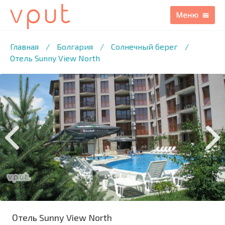
1
/9 ФОТО
Главная
/
Болгария
/
Солнечный берег
/
Отель Sunny View North
Отель Sunny View North