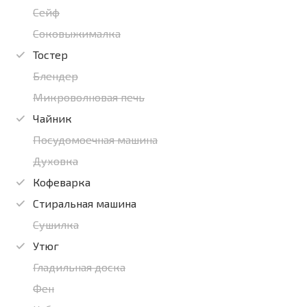
Сейф
Соковыжималка
Тостер
Блендер
Микроволновая печь
Чайник
Посудомоечная машина
Духовка
Кофеварка
Стиральная машина
Сушилка
Утюг
Гладильная доска
Фен