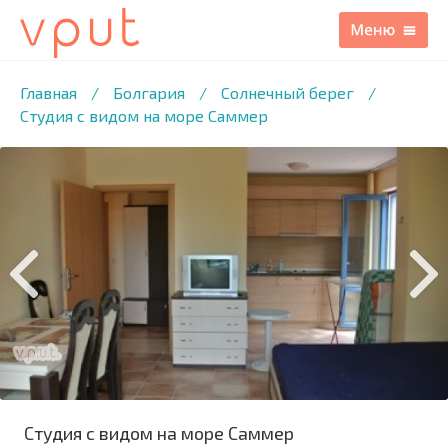
1
/7 ФОТО
Главная
/
Болгария
/
Солнечный берег
/
Студия с видом на море Саммер
Студия с видом на море Саммер