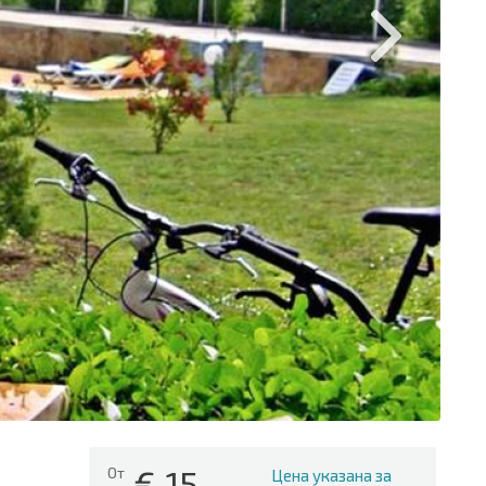
€
15
От
Цена указана за