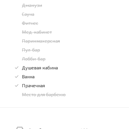
Джакузи
Сауна
Фитнес
Мед. кабинет
Парикмахерская
Пул-бар
Лобби-бар
Душевая кабина
Ванна
Прачечная
Место для барбекю