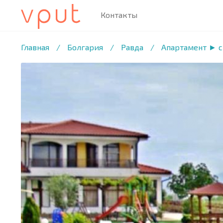
Контакты
1
/28 ФОТО
Главная
/
Болгария
/
Равда
/
Апартамент ► 