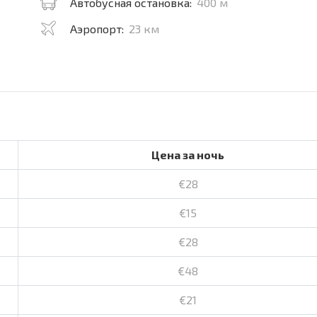
Автобусная остановка:
400 м
Аэропорт:
23 км
Цена за ночь
€28
€15
€28
€48
€21