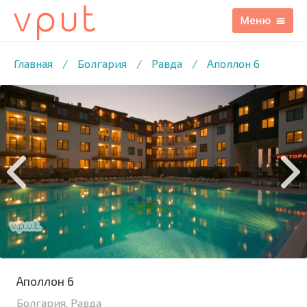
1
/21 ФОТО
Главная
/
Болгария
/
Равда
/
Аполлон 6
Аполлон 6
Болгария, Равда