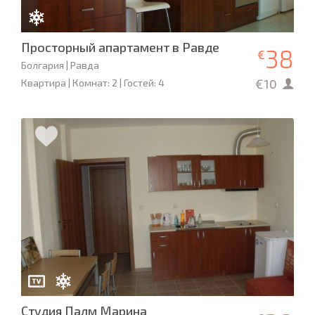
Просторный апартамент в Равде
38
€
Болгария | Равда
€10
Квартира | Комнат: 2 | Гостей: 4
Студия Палм Марина