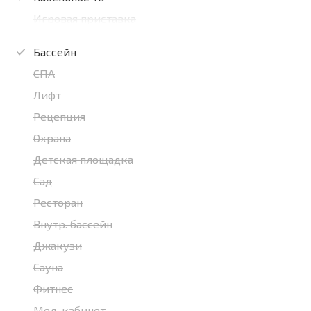
Игровая приставка
Бассейн
СПА
Лифт
Рецепция
Охрана
Детская площадка
Сад
Ресторан
Внутр. бассейн
Джакузи
Сауна
Фитнес
Мед. кабинет