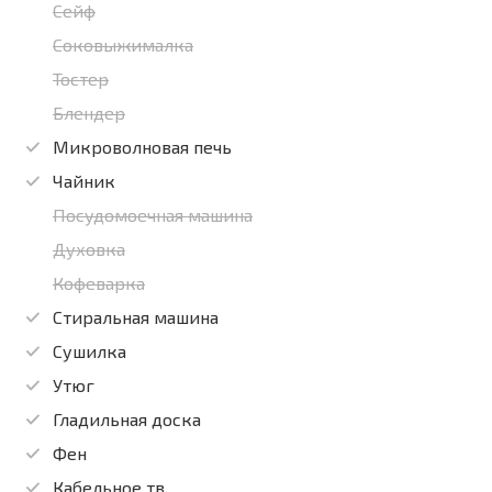
Сейф
Соковыжималка
Тостер
Блендер
Микроволновая печь
Чайник
Посудомоечная машина
Духовка
Кофеварка
Стиральная машина
Сушилка
Утюг
Гладильная доска
Фен
Кабельное тв