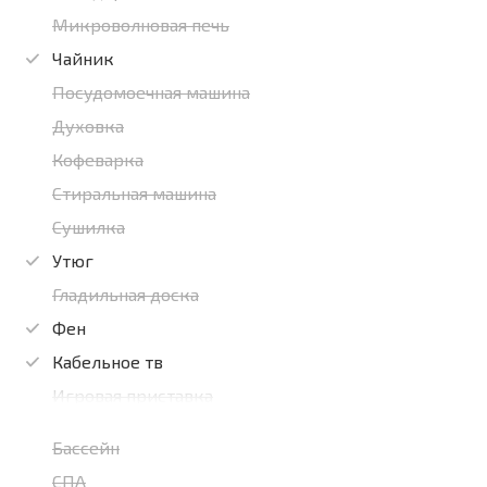
Микроволновая печь
Чайник
Посудомоечная машина
Духовка
Кофеварка
Стиральная машина
Сушилка
Утюг
Гладильная доска
Фен
Кабельное тв
Игровая приставка
Бассейн
СПА