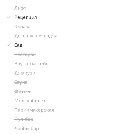
Лифт
Рецепция
Охрана
Детская площадка
Сад
Ресторан
Внутр. бассейн
Джакузи
Сауна
Фитнес
Мед. кабинет
Парикмахерская
Пул-бар
Лобби-бар