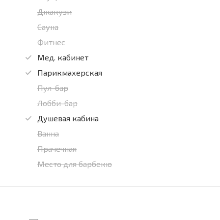
Джакузи
Сауна
Фитнес
Мед. кабинет
Парикмахерская
Пул-бар
Лобби-бар
Душевая кабина
Ванна
Прачечная
Место для барбекю