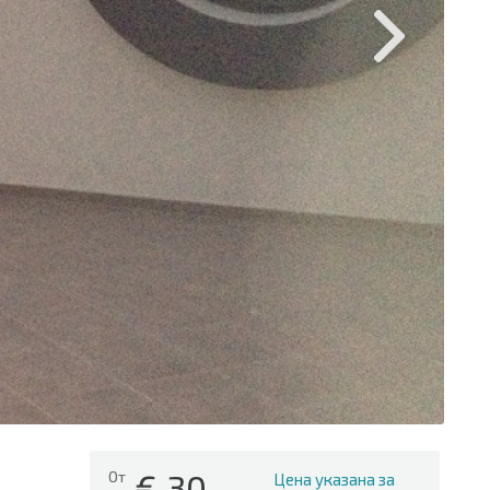
€
30
От
Цена указана за