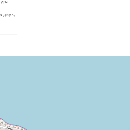
ура,
в двух,