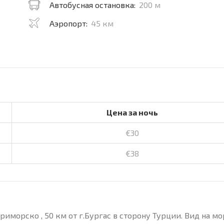
Автобусная остановка:
200 м
Аэропорт:
45 км
Цена за ночь
€30
€38
иморско , 50 км от г.Бургас в сторону Турции. Вид на мо