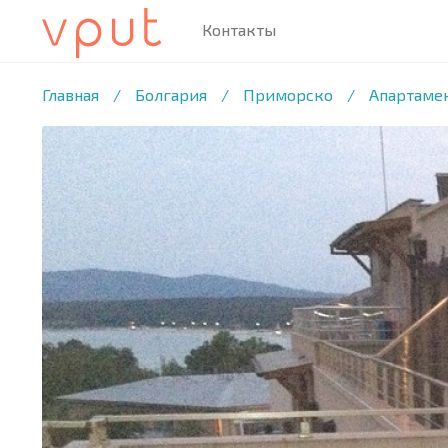
Контакты
1
/13 ФОТО
Главная
/
Болгария
/
Приморско
/
Апартаме