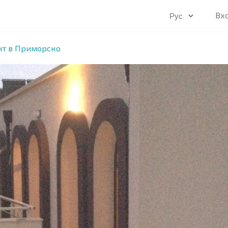
Вх
нт в Приморско