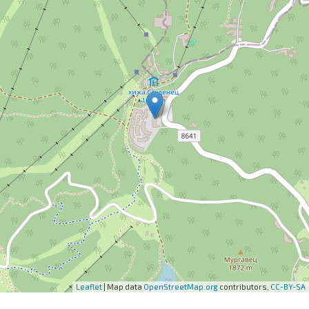
Leaflet
| Map data
OpenStreetMap.org
contributors,
CC-BY-SA