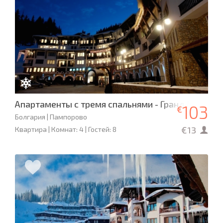
Апартаменты с тремя спальнями - Гранд Манаст
103
€
Болгария | Пампорово
€13
Квартира | Комнат: 4 | Гостей: 8