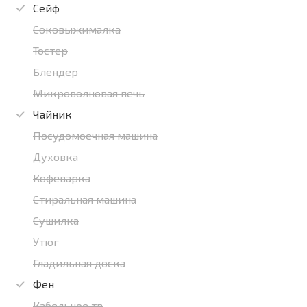
Сейф
Соковыжималка
Тостер
Блендер
Микроволновая печь
Чайник
Посудомоечная машина
Духовка
Кофеварка
Стиральная машина
Сушилка
Утюг
Гладильная доска
Фен
Кабельное тв