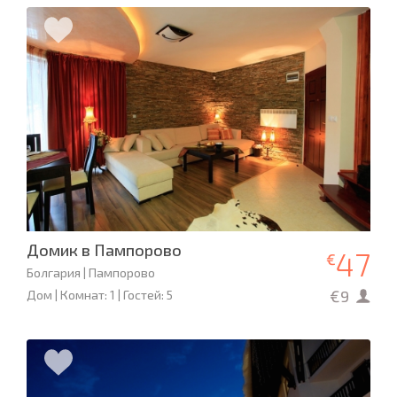
Домик в Пампорово
47
€
Болгария | Пампорово
€9
Дом | Комнат: 1 | Гостей: 5