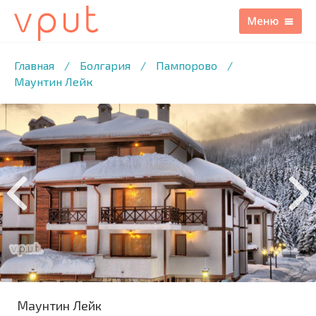
1
/7 ФОТО
Главная
/
Болгария
/
Пампорово
/
Маунтин Лейк
Маунтин Лейк