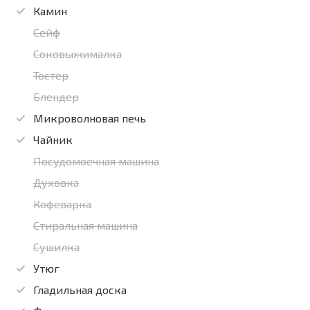
Камин
Сейф
Соковыжималка
Тостер
Блендер
Микроволновая печь
Чайник
Посудомоечная машина
Духовка
Кофеварка
Стиральная машина
Сушилка
Утюг
Гладильная доска