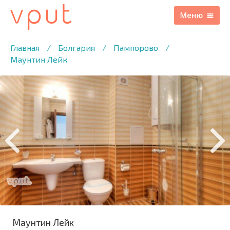
1
/12 ФОТО
Главная
/
Болгария
/
Пампорово
/
Маунтин Лейк
Маунтин Лейк