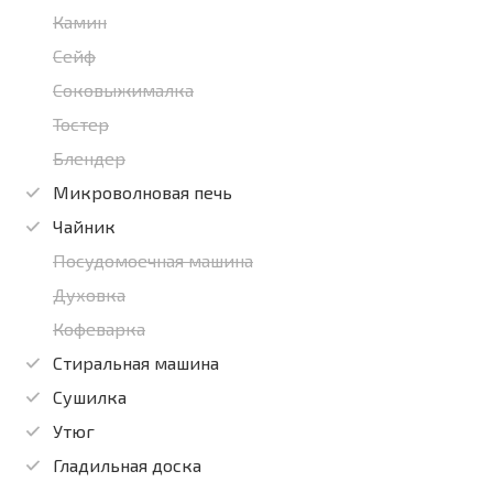
Камин
Сейф
Соковыжималка
Тостер
Блендер
Микроволновая печь
Чайник
Посудомоечная машина
Духовка
Кофеварка
Стиральная машина
Сушилка
Утюг
Гладильная доска