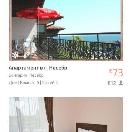
Апартамент в г. Несебр
73
€
Болгария | Несебр
€12
Дом | Комнат: 4 | Гостей: 6