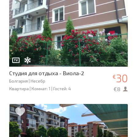
Студия для отдыха - Виола-2
30
€
Болгария | Несебр
€8
Квартира | Комнат: 1 | Гостей: 4