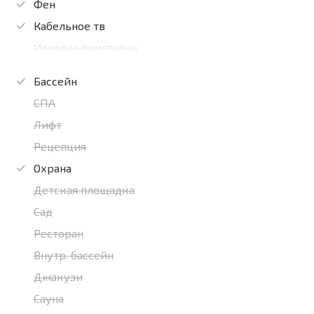
Фен
Кабельное тв
Игровая приставка
Бассейн
СПА
Лифт
Рецепция
Охрана
Детская площадка
Сад
Ресторан
Внутр. бассейн
Джакузи
Сауна