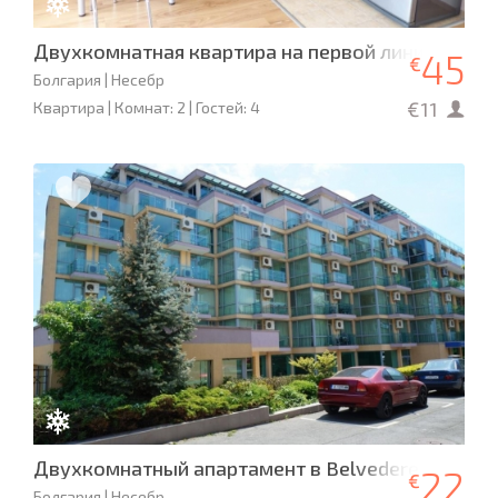
Двухкомнатная квартира на первой линии
45
€
Болгария | Несебр
€11
Квартира | Комнат: 2 | Гостей: 4
Двухкомнатный апартамент в Belvedere
22
€
Болгария | Несебр