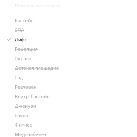
Игровая приставка
Бассейн
СПА
Лифт
Рецепция
Охрана
Детская площадка
Сад
Ресторан
Внутр. бассейн
Джакузи
Сауна
Фитнес
Мед. кабинет