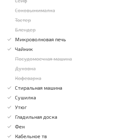
Сейф
Соковыжималка
Тостер
Блендер
Микроволновая печь
Чайник
Посудомоечная машина
Духовка
Кофеварка
Стиральная машина
Сушилка
Утюг
Гладильная доска
Фен
Кабельное тв