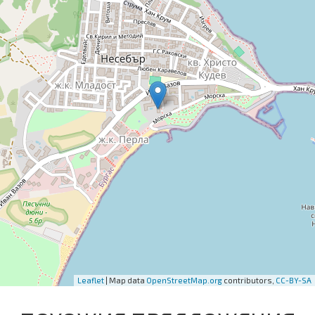
Leaflet
| Map data
OpenStreetMap.org
contributors,
CC-BY-SA