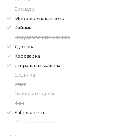
Блендер
Микроволновая печь
Чайник
Посудомоечная машина
Духовка
Кофеварка
Стиральная машина
Сушилка
Утюг
Гладильная доска
Фен
Кабельное тв
Игровая приставка