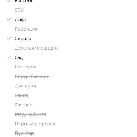
Бассейн
СПА
Лифт
Рецепция
Охрана
Детская площадка
Сад
Ресторан
Внутр. бассейн
Джакузи
Сауна
Фитнес
Мед. кабинет
Парикмахерская
Пул-бар