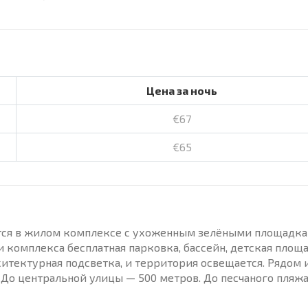
Цена за ночь
€67
€65
дятся в жилом комплексе с ухоженным зелёными площадка
 комплекса бесплатная парковка, бассейн, детская площ
хитектурная подсветка, и территория освещается. Рядом 
. До центральной улицы — 500 метров. До песчаного пляж