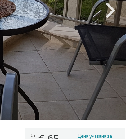
€
65
От
Цена указана за