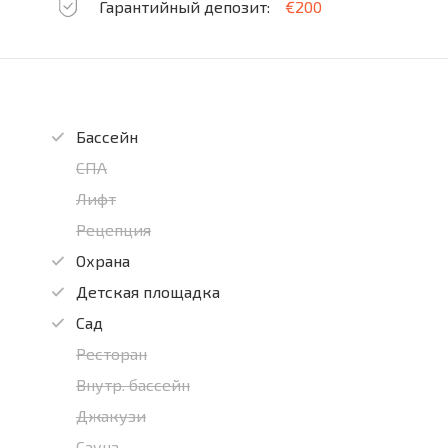
Гарантийный депозит:
€200
Бассейн
СПА
Лифт
Рецепция
Охрана
Детская площадка
Сад
Ресторан
Внутр. бассейн
Джакузи
Сауна