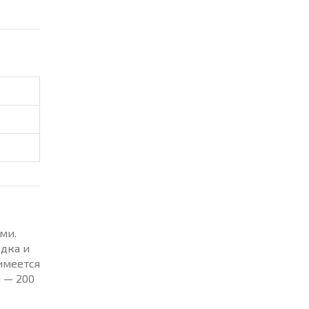
ми.
адка и
имеется
а — 200