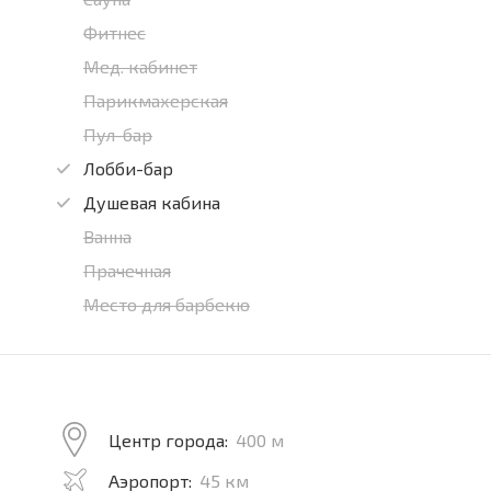
Фитнес
Мед. кабинет
Парикмахерская
Пул-бар
Лобби-бар
Душевая кабина
Ванна
Прачечная
Место для барбекю
Центр города:
400 м
Аэропорт:
45 км