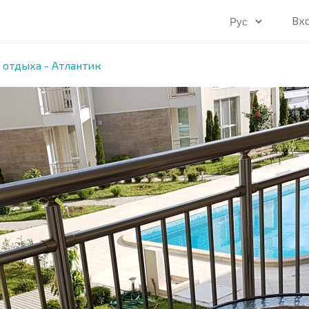
Вх
 отдыха - Атлантик