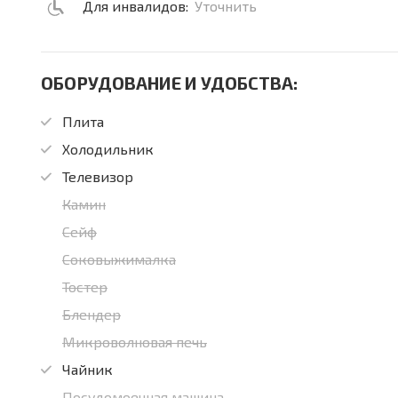
Для инвалидов:
Уточнить
ОБОРУДОВАНИЕ И УДОБСТВА:
Плита
Холодильник
Телевизор
Камин
Сейф
Соковыжималка
Тостер
Блендер
Микроволновая печь
Чайник
Посудомоечная машина