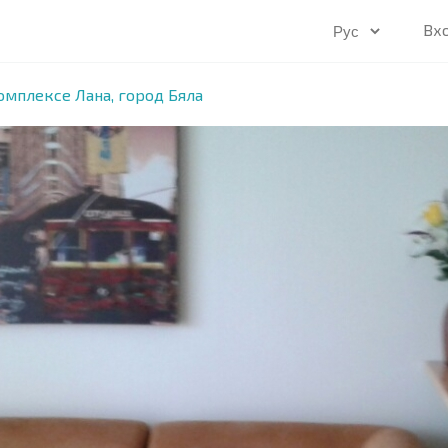
Вх
омплексе Лана, город Бяла