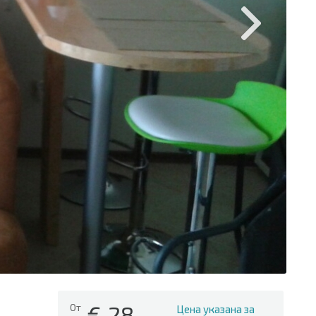
€
28
От
Цена указана за