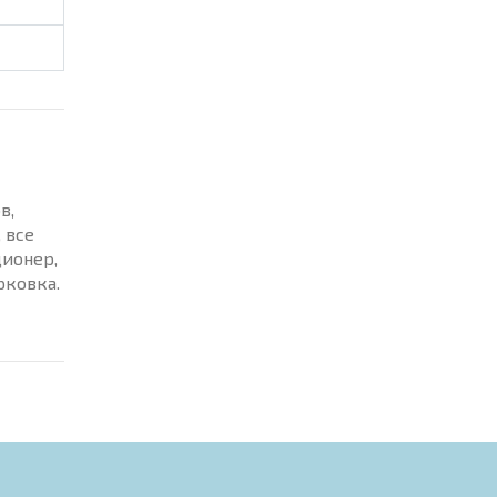
в,
 все
ционер,
рковка.