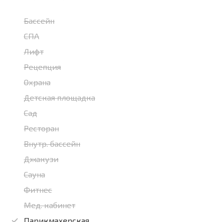
Бассейн
СПА
Лифт
Рецепция
Охрана
Детская площадка
Сад
Ресторан
Внутр. бассейн
Джакузи
Сауна
Фитнес
Мед. кабинет
Парикмахерская