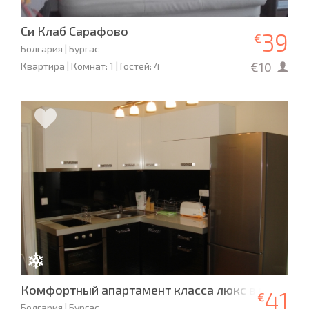
Си Клаб Сарафово
39
€
Болгария | Бургас
€10
Квартира | Комнат: 1 | Гостей: 4
Комфортный апартамент класса люкс в центре 
41
€
Болгария | Бургас