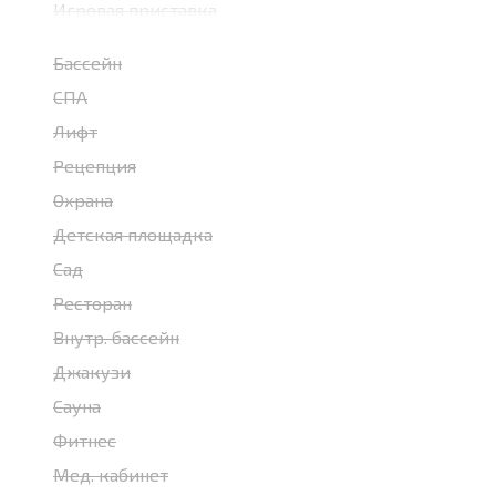
Игровая приставка
Бассейн
СПА
Лифт
Рецепция
Охрана
Детская площадка
Сад
Ресторан
Внутр. бассейн
Джакузи
Сауна
Фитнес
Мед. кабинет