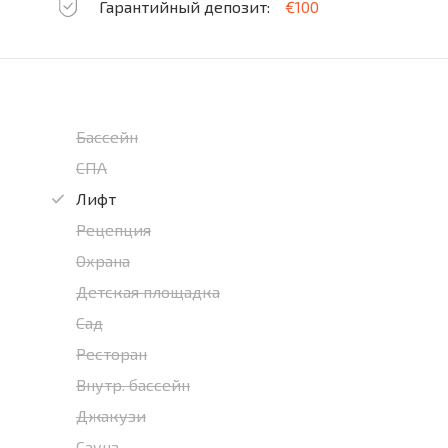
Гарантийный депозит:
€100
Бассейн
СПА
Лифт
Рецепция
Охрана
Детская площадка
Сад
Ресторан
Внутр. бассейн
Джакузи
Сауна