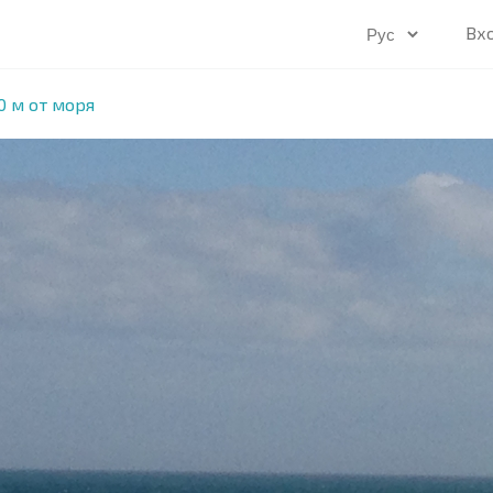
Вх
0 м от моря