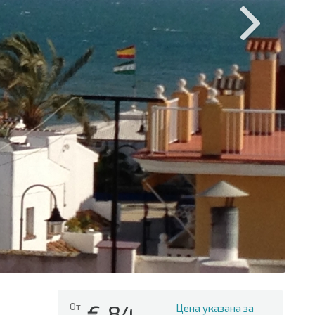
€
84
От
Цена указана за