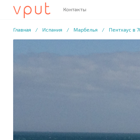
Контакты
1
/4 ФОТО
Главная
/
Испания
/
Марбелья
/
Пентхаус в 7