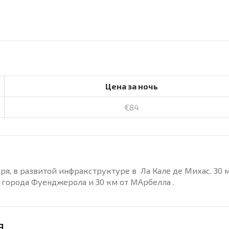
Цена за ночь
€84
ря, в развитой инфракструктуре в Ла Кале де Михас. 30 
т города Фуенджерола и 30 км от МАрбелла .
я