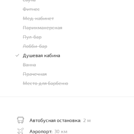
Фитнес
Мед. кабинет
Парикмахерская
Пул-бар
Лобби-бар
Душевая кабина
Ванна
Прачечная
Место для барбекю
Автобусная остановка:
2 м
Аэропорт:
30 км