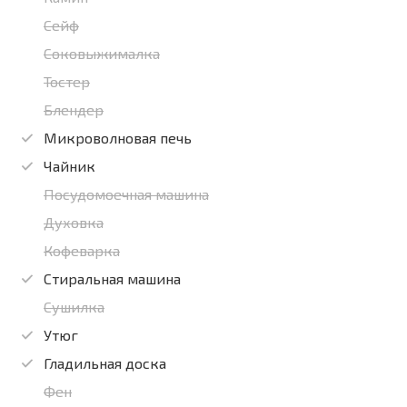
Сейф
Соковыжималка
Тостер
Блендер
Микроволновая печь
Чайник
Посудомоечная машина
Духовка
Кофеварка
Стиральная машина
Сушилка
Утюг
Гладильная доска
Фен