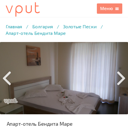
1
/18 ФОТО
Главная
/
Болгария
/
Золотые Пески
/
Апарт-отель Бендита Маре
Апарт-отель Бендита Маре