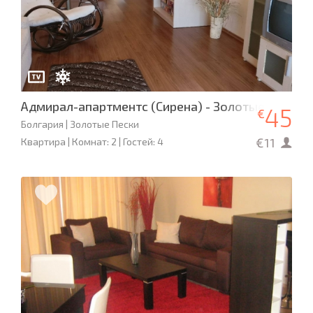
Адмирал-апартментс (Сирена) - Золотые Пески
45
€
Болгария | Золотые Пески
€11
Квартира | Комнат: 2 | Гостей: 4