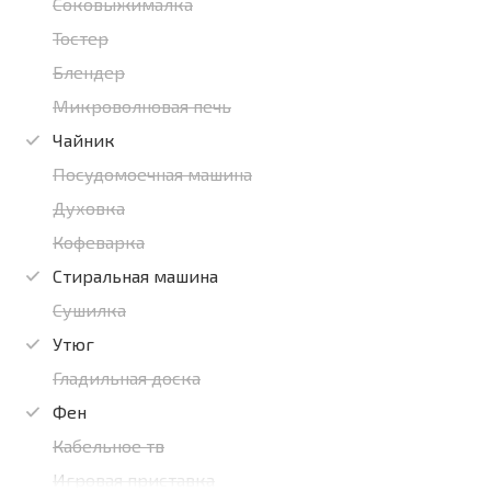
Соковыжималка
Тостер
Блендер
Микроволновая печь
Чайник
Посудомоечная машина
Духовка
Кофеварка
Стиральная машина
Сушилка
Утюг
Гладильная доска
Фен
Кабельное тв
Игровая приставка