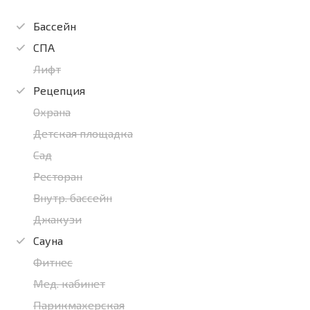
Бассейн
СПА
Лифт
Рецепция
Охрана
Детская площадка
Сад
Ресторан
Внутр. бассейн
Джакузи
Сауна
Фитнес
Мед. кабинет
Парикмахерская