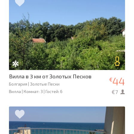
Вилла в 3 км от Золотых Песков
44
€
Болгария | Золотые Пески
€7
Вилла | Комнат: 3 | Гостей: 6