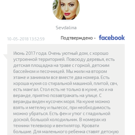
Sevdalina
Подтверждено -
10-05-2018 13:52:59
Июнь 2017 года. Очень уютный дом, с хорошо
устроенной территорией. Повсюду деревья, есть
детская площадка на траве с горкой, детским
бассейном и песочницей. Мы жили на втором
этаже и занимали все вместе два номера. Есть
хороша кухня со стиральной машиной, плитой, свч,
есть мангал. Стол есть не только в кухне, но и на
веранде, приятно позавтракать на улице. С
веранды виден кусочек моря. На кухне можно
взять и метелку и пылесос, при необходимость
можно убраться. Есть фен и утюг с гладильной
доской, большой холодильник. В номерах из
техники телевизор и вентилятор. Кровати
большие. Для маленького ребенка ставят детскую