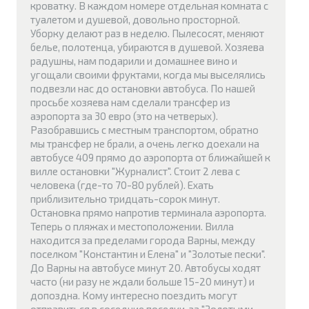
кроватку. В каждом номере отдельная комната с
туалетом и душевой, довольно просторной.
Уборку делают раз в неделю. Пылесосят, меняют
белье, полотенца, убираются в душевой. Хозяева
радушны, нам подарили и домашнее вино и
угощали своими фруктами, когда мы выселялись
подвезли нас до остановки автобуса. По нашей
просьбе хозяева нам сделали трансфер из
аэропорта за 30 евро (это на четверых).
Разобравшись с местным транспортом, обратно
мы трансфер не брали, а очень легко доехали на
автобусе 409 прямо до аэропорта от ближайшей к
вилле остановки "Журналист". Стоит 2 лева с
человека (где-то 70-80 рублей). Ехать
приблизительно тридцать-сорок минут.
Остановка прямо напротив терминала аэропорта.
Теперь о пляжах и местоположении. Вилла
находится за пределами города Варны, между
поселком "Константин и Елена" и "Золотые пески".
До Варны на автобусе минут 20. Автобусы ходят
часто (ни разу не ждали больше 15-20 минут) и
допоздна. Кому интересно поездить могут
отправиться в соседние поселки, за "Золотыми