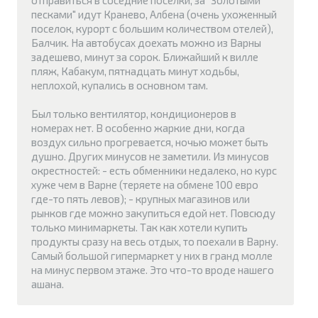
песками" идут Кранево, Албена (очень ухоженный
поселок, курорт с большим количеством отелей),
Балчик. На автобусах доехать можно из Варны
задешево, минут за сорок. Ближайший к вилле
пляж, Кабакум, пятнадцать минут ходьбы,
неплохой, купались в основном там.
Был только вентилятор, кондиционеров в
номерах нет. В особенно жаркие дни, когда
воздух сильно прогревается, ночью может быть
душно. Других минусов не заметили. Из минусов
окрестностей: - есть обменники недалеко, но курс
хуже чем в Варне (теряете на обмене 100 евро
где-то пять левов); - крупных магазинов или
рынков где можно закупиться едой нет. Повсюду
только минимаркеты. Так как хотели купить
продукты сразу на весь отдых, то поехали в Варну.
Самый большой гипермаркет у них в гранд молле
на минус первом этаже. Это что-то вроде нашего
ашана.