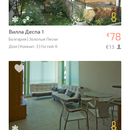
Вилла Деспа 1
78
€
Болгария | Золотые Пески
€13
Дом | Комнат: 3 | Гостей: 6