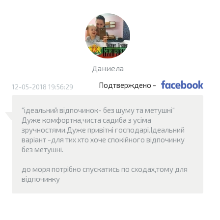
Даниела
Подтверждено -
12-05-2018 19:56:29
“ідеальний відпочинок- без шуму та метушні“
Дуже комфортна,чиста садиба з усіма
зручностями.Дуже привітні господарі.Ідеальний
варіант -для тих хто хоче спокійного відпочинку
без метушні.
до моря потрібно спускатись по сходах,тому для
відпочинку