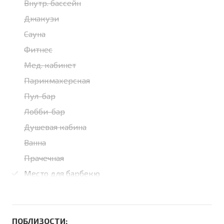
Внутр. бассейн
Джакузи
Сауна
Фитнес
Мед. кабинет
Парикмахерская
Пул-бар
Лобби-бар
Душевая кабина
Ванна
Прачечная
Место для барбекю
ПОБЛИЗОСТИ: