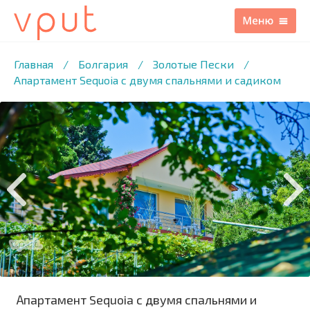
1
/20 ФОТО
Главная
/
Болгария
/
Золотые Пески
/
Апартамент Sequoia с двумя спальнями и садиком
Апартамент Sequoia с двумя спальнями и