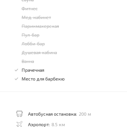
Фитнес
Мед. кабинет
Парикмахерская
Пул-бар
Лобби-бар
Душевая кабина
Ванна
Прачечная
Место для барбекю
Автобусная остановка:
200 м
Аэропорт:
8.5 км