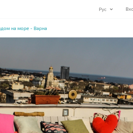
Вх
идом на море - Варна