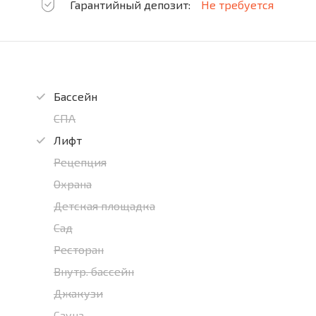
Гарантийный депозит:
Не требуется
Бассейн
СПА
Лифт
Рецепция
Охрана
Детская площадка
Сад
Ресторан
Внутр. бассейн
Джакузи
Сауна