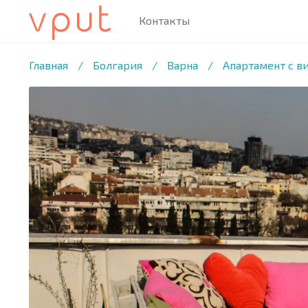
Контакты
1
/23 ФОТО
Главная
/
Болгария
/
Варна
/
Апартамент с в