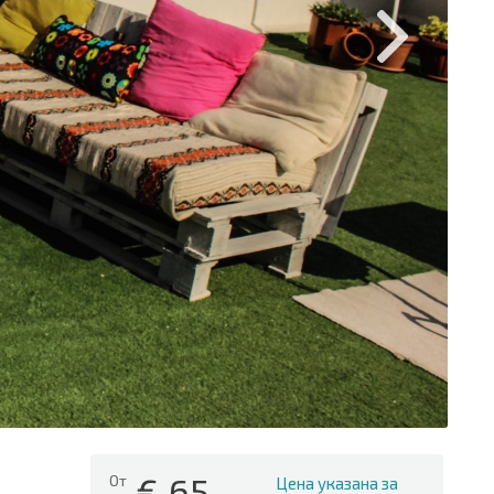
€
65
От
Цена указана за