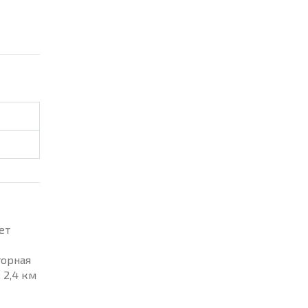
ет
торная
 2,4 км