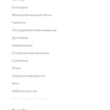
Блендер
Микроволновая печь
Чайник
Посудомоечная машина
Духовка
Кофеварка
Стиральная машина
Сушилка
Утюг
Гладильная доска
Фен
Кабельное тв
Игровая приставка