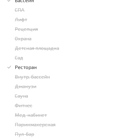
Бассейн
СПА
Лифт
Рецепция
Охрана
Детская площадка
Сад
Ресторан
Внутр. бассейн
Джакузи
Сауна
Фитнес
Мед. кабинет
Парикмахерская
Пул-бар