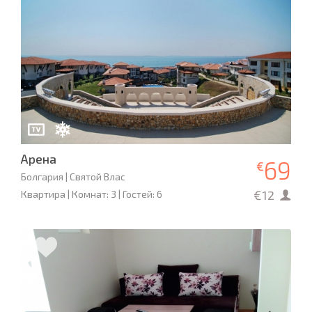
Арена
69
€
Болгария | Святой Влас
€12
Квартира | Комнат: 3 | Гостей: 6