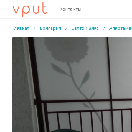
Контакты
1
/18 ФОТО
Главная
/
Болгария
/
Святой Влас
/
Апартамен