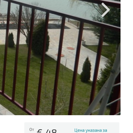
€
48
От
Цена указана за