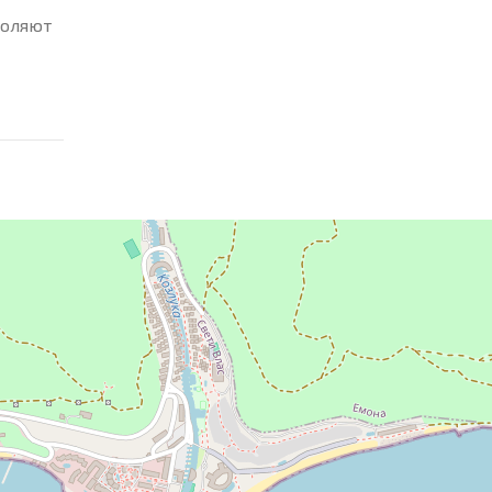
воляют