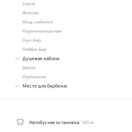
Сауна
Фитнес
Мед. кабинет
Парикмахерская
Пул-бар
Лобби-бар
Душевая кабина
Ванна
Прачечная
Место для барбекю
Автобусная остановка:
100 м