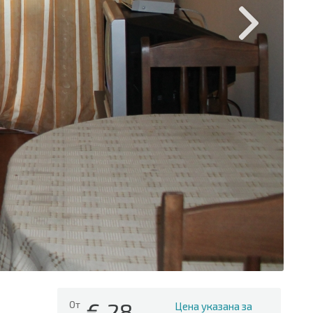
€
28
От
Цена указана за