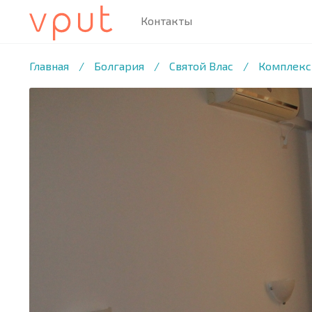
Контакты
1
/11 ФОТО
Главная
/
Болгария
/
Святой Влас
/
Комплекс