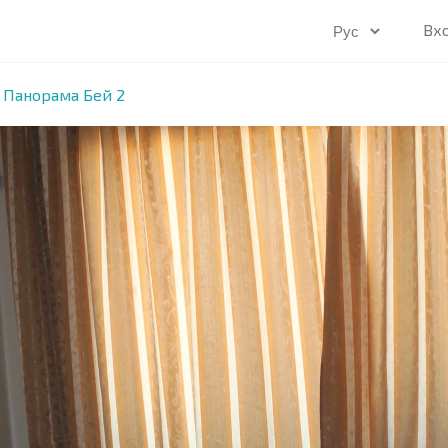
Вх
 Панорама Бей 2