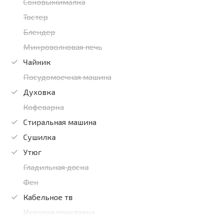
Соковыжималка
Тостер
Блендер
Микроволновая печь
Чайник
Посудомоечная машина
Духовка
Кофеварка
Стиральная машина
Сушилка
Утюг
Гладильная доска
Фен
Кабельное тв
Игровая приставка