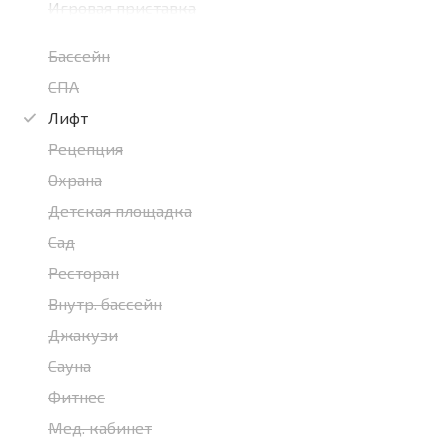
Игровая приставка
Бассейн
СПА
Лифт
Рецепция
Охрана
Детская площадка
Сад
Ресторан
Внутр. бассейн
Джакузи
Сауна
Фитнес
Мед. кабинет