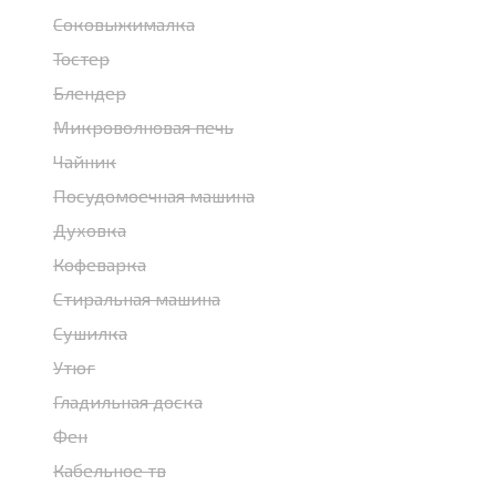
Соковыжималка
Тостер
Блендер
Микроволновая печь
Чайник
Посудомоечная машина
Духовка
Кофеварка
Стиральная машина
Сушилка
Утюг
Гладильная доска
Фен
Кабельное тв