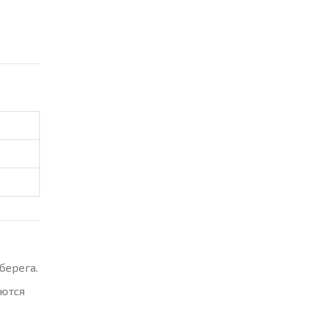
берега.
яются