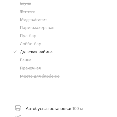
Сауна
Фитнес
Мед. кабинет
Парикмахерская
Пул-бар
Лобби-бар
Душевая кабина
Ванна
Прачечная
Место для барбекю
Автобусная остановка:
100 м