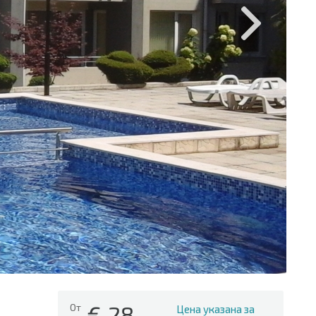
€
28
От
Цена указана за