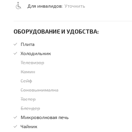
Для инвалидов:
Уточнить
ОБОРУДОВАНИЕ И УДОБСТВА:
Плита
Холодильник
Телевизор
Камин
Сейф
Соковыжималка
Тостер
Блендер
Микроволновая печь
Чайник