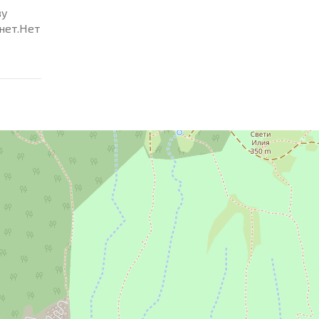
ву
нет.Нет