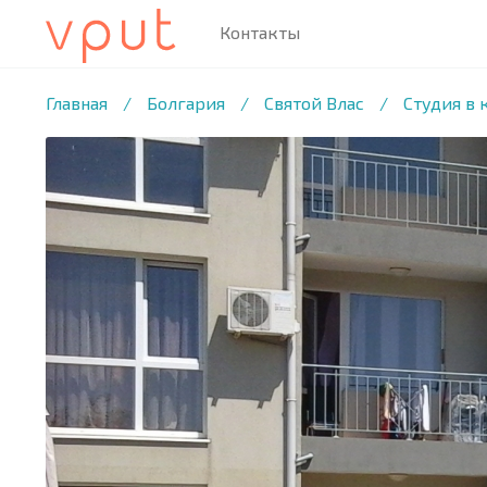
Контакты
1
/15 ФОТО
Главная
/
Болгария
/
Святой Влас
/
Студия в 