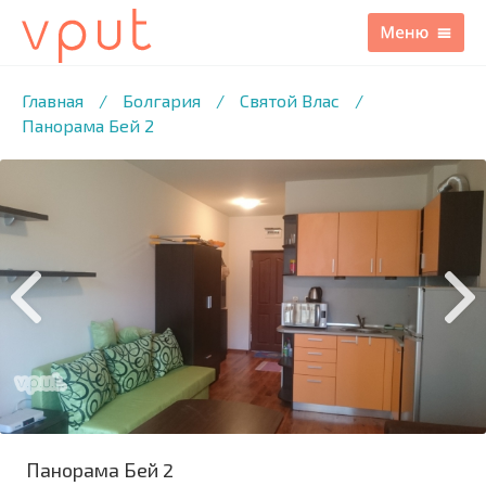
1
/6 ФОТО
Главная
/
Болгария
/
Святой Влас
/
Панорама Бей 2
Панорама Бей 2