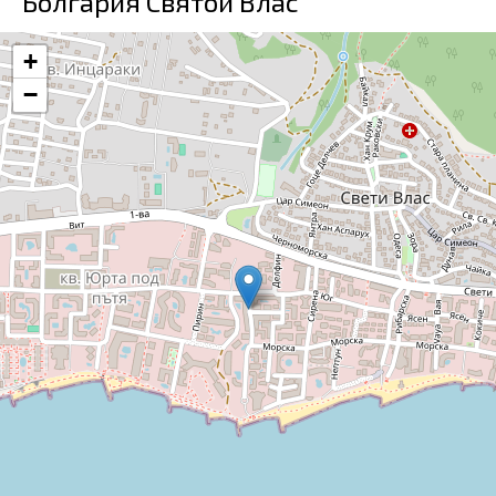
Болгария Святой Влас
+
−