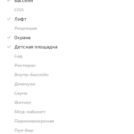
Бассейн
СПА
Лифт
Рецепция
Охрана
Детская площадка
Сад
Ресторан
Внутр. бассейн
Джакузи
Сауна
Фитнес
Мед. кабинет
Парикмахерская
Пул-бар