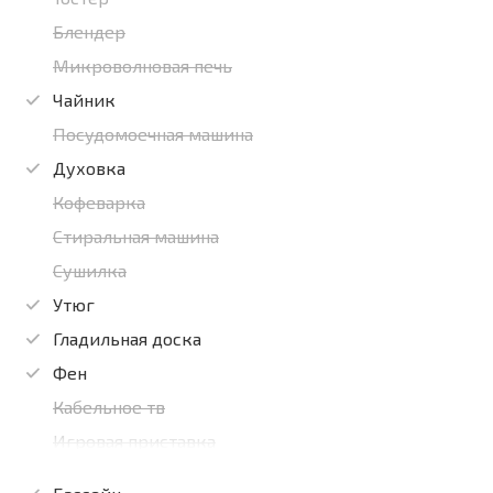
Блендер
Микроволновая печь
Чайник
Посудомоечная машина
Духовка
Кофеварка
Стиральная машина
Сушилка
Утюг
Гладильная доска
Фен
Кабельное тв
Игровая приставка