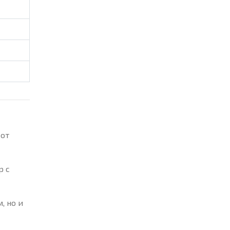
 от
р с
, но и