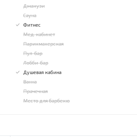
Джакузи
Сауна
Фитнес
Мед. кабинет
Парикмахерская
Пул-бар
Лобби-бар
Душевая кабина
Ванна
Прачечная
Место для барбекю