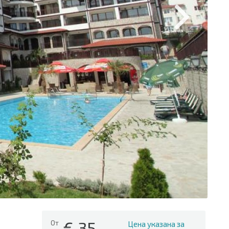
€
35
От
Цена указана за