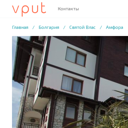
Контакты
1
/18 ФОТО
Главная
/
Болгария
/
Святой Влас
/
Амфора