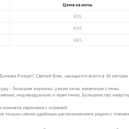
Цена за ночь
€35
€45
€65
иневи Ризорт”, Святой Влас, находится всего в 50 метрах
ру - большие карнизы, узкие окна, каменные стены,
менно, индивидуально и практично. Большинство кварти
я комната, парковка с охраной.
не только своим удобным расположением рядом с пляжем