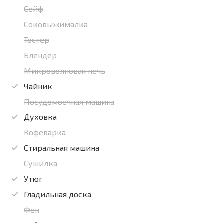
Сейф
Соковыжималка
Тостер
Блендер
Микроволновая печь
Чайник
Посудомоечная машина
Духовка
Кофеварка
Стиральная машина
Сушилка
Утюг
Гладильная доска
Фен