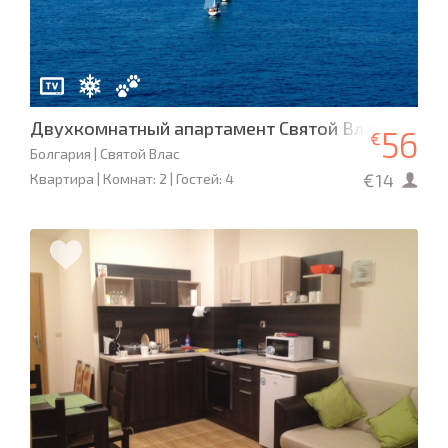
Двухкомнатный апартамент Святой Влас, Etera, 
56
€
Болгария | Святой Влас
€14
Квартира | Комнат: 2 | Гостей: 4