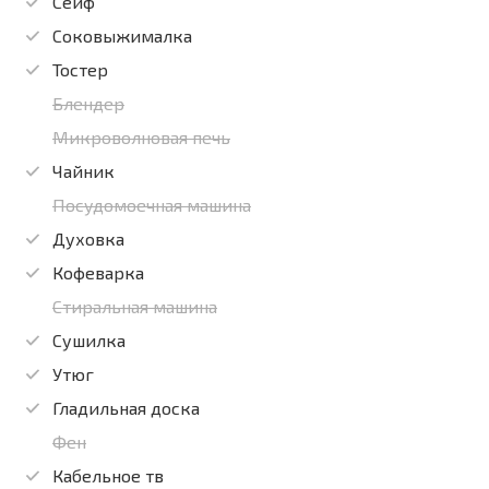
Сейф
Соковыжималка
Тостер
Блендер
Микроволновая печь
Чайник
Посудомоечная машина
Духовка
Кофеварка
Стиральная машина
Сушилка
Утюг
Гладильная доска
Фен
Кабельное тв