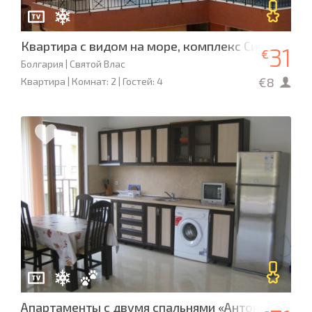
Квартира с видом на море, комплекс Сияна 3
31
€
Болгария | Святой Влас
€8
Квартира | Комнат: 2 | Гостей: 4
Апартаменты с двумя спальнями «Антония» L- 70