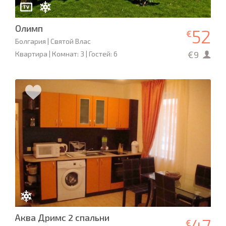
Олимп
52
€
Болгария | Святой Влас
€9
Квартира | Комнат: 3 | Гостей: 6
Аква Дримс 2 спальни
47
€