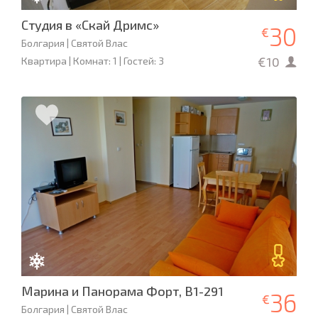
Студия в «Скай Дримс»
30
€
Болгария | Святой Влас
€10
Квартира | Комнат: 1 | Гостей: 3
Марина и Панорама Форт, В1-291
36
€
Болгария | Святой Влас