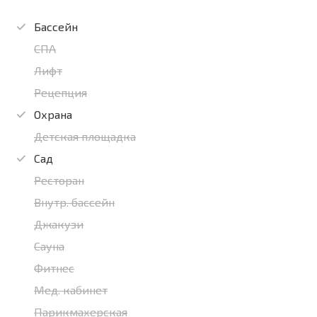
Бассейн
СПА
Лифт
Рецепция
Охрана
Детская площадка
Сад
Ресторан
Внутр. бассейн
Джакузи
Сауна
Фитнес
Мед. кабинет
Парикмахерская