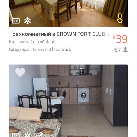
Трехкомнатный в CROWN FORT CLUB, с видом на
39
€
Болгария | Святой Влас
€7
Квартира | Комнат: 3 | Гостей: 6