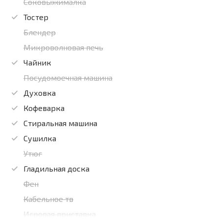
Соковыжималка
Тостер
Блендер
Микроволновая печь
Чайник
Посудомоечная машина
Духовка
Кофеварка
Стиральная машина
Сушилка
Утюг
Гладильная доска
Фен
Кабельное тв
Игровая приставка