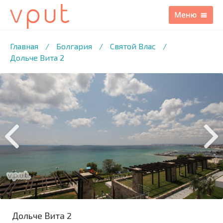
1
/19 ФОТО
Главная
/
Болгария
/
Святой Влас
/
Дольче Вита 2
Дольче Вита 2