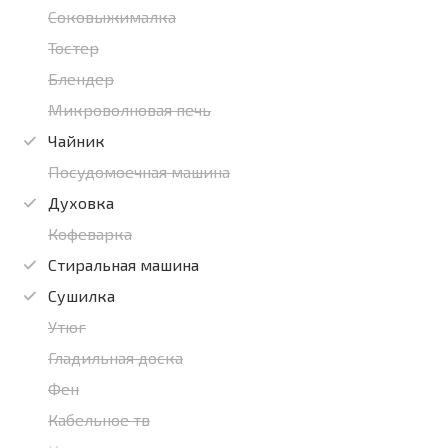
Соковыжималка
Тостер
Блендер
Микроволновая печь
Чайник
Посудомоечная машина
Духовка
Кофеварка
Стиральная машина
Сушилка
Утюг
Гладильная доска
Фен
Кабельное тв