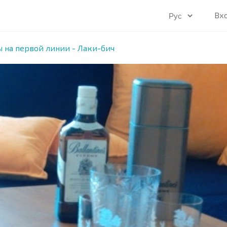
Вх
 на первой линии - Лаки-бич