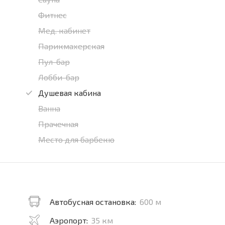
Фитнес
Мед. кабинет
Парикмахерская
Пул-бар
Лобби-бар
Душевая кабина
Ванна
Прачечная
Место для барбекю
Автобусная остановка:
600 м
Аэропорт:
35 км