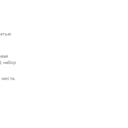
ватью
овая
, набор
 места.