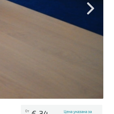
€
34
От
Цена указана за