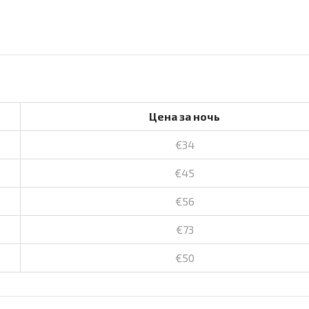
Цена за ночь
€34
€45
€56
€73
€50