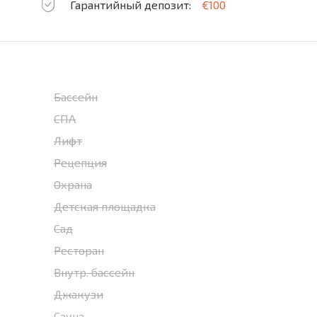
Гарантийный депозит:
€100
Бассейн
СПА
Лифт
Рецепция
Охрана
Детская площадка
Сад
Ресторан
Внутр. бассейн
Джакузи
Сауна