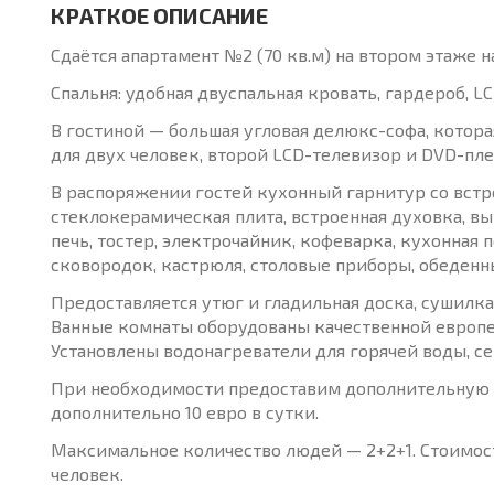
КРАТКОЕ ОПИСАНИЕ
Сдаётся апартамент №2 (70 кв.м) на втором этаже н
Спальня: удобная двуспальная кровать, гардероб, L
В гостиной — большая угловая делюкс-софа, котор
для двух человек, второй LCD-телевизор и DVD-пле
В распоряжении гостей кухонный гарнитур со встр
стеклокерамическая плита, встроенная духовка, в
печь, тостер, электрочайник, кофеварка, кухонная 
сковородок, кастрюля, столовые приборы, обеденны
Предоставляется утюг и гладильная доска, сушилка 
Ванные комнаты оборудованы качественной европе
Установлены водонагреватели для горячей воды, сей
При необходимости предоставим дополнительную р
дополнительно 10 евро в сутки.
Максимальное количество людей — 2+2+1. Стоимос
человек.