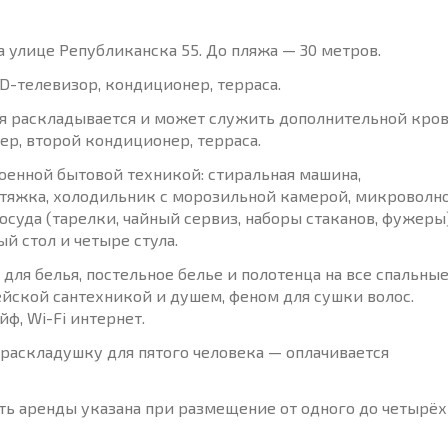
а улице Републиканска 55. До пляжа — 30 метров.
CD-телевизор, кондиционер, терраса.
ая раскладывается и может служить дополнительной кро
ер, второй кондиционер, терраса.
оенной бытовой техникой: стиральная машина,
ытяжка, холодильник с морозильной камерой, микроволн
посуда (тарелки, чайный сервиз, наборы стаканов, фужеры)
й стол и четыре стула.
для белья, постельное белье и полотенца на все спальные
йской сантехникой и душем, феном для сушки волос.
ф, Wi-Fi интернет.
аскладушку для пятого человека — оплачивается
ть аренды указана при размещение от одного до четырёх