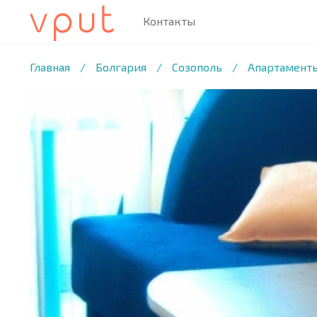
Контакты
1
/34 ФОТО
Главная
/
Болгария
/
Созополь
/
Апартаменты