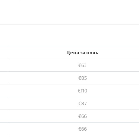
Цена за ночь
€63
€85
€110
€87
€66
€66