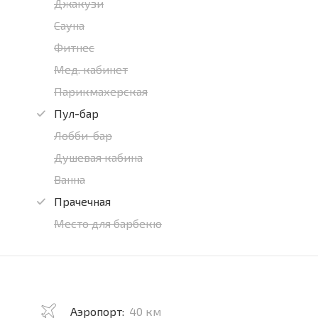
Джакузи
Сауна
Фитнес
Мед. кабинет
Парикмахерская
Пул-бар
Лобби-бар
Душевая кабина
Ванна
Прачечная
Место для барбекю
Аэропорт:
40 км