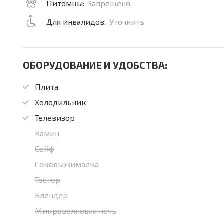
Питомцы:
Запрещено
Для инвалидов:
Уточнить
ОБОРУДОВАНИЕ И УДОБСТВА:
Плита
Холодильник
Телевизор
Камин
Сейф
Соковыжималка
Тостер
Блендер
Микроволновая печь