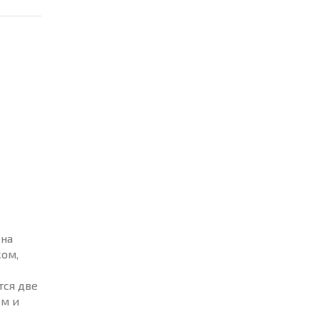
ена
ом,
тся две
ом и