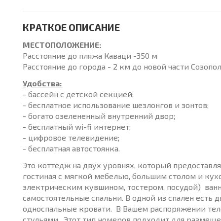
КРАТКОЕ ОПИСАНИЕ
МЕСТОПОЛОЖЕНИЕ:
Расстояние до пляжа Каваци -350 м
Расстояние до города - 2 км до новой части Созопо
Удобства:
- бассейн с детской секцией;
- бесплатное использование шезлонгов и зонтов;
- богато озелененный внутренний двор;
- бесплатный wi-fi интернет;
- цифровое телевидение;
- бесплатная автостоянка.
Это коттедж на двух уровнях, который предоставля
гостиная с мягкой мебелью, большим столом и ку
электрическим кувшином, тостером, посудой) ванна
самостоятельные спальни. В одной из спален есть 
односпальные кровати. В Вашем распоряжении телев
стульями. Этот тип номеров подходит для размещения