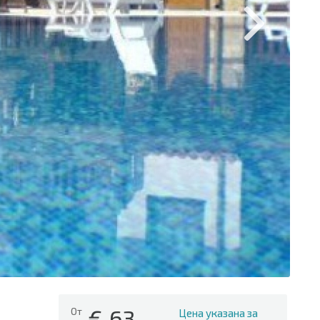
€
63
От
Цена указана за