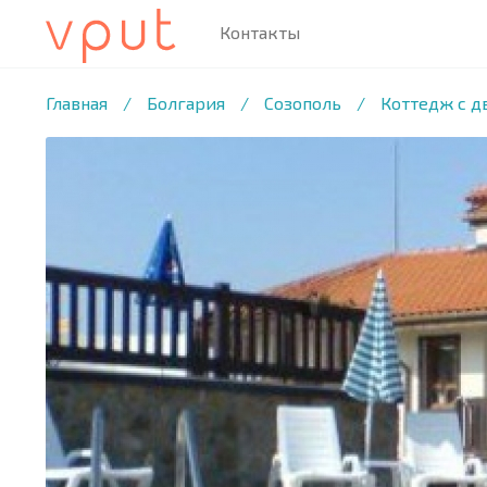
Контакты
1
/19 ФОТО
Главная
/
Болгария
/
Созополь
/
Коттедж с д