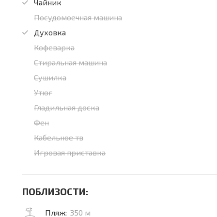
Чайник
Посудомоечная машина
Духовка
Кофеварка
Стиральная машина
Сушилка
Утюг
Гладильная доска
Фен
Кабельное тв
Игровая приставка
ПОБЛИЗОСТИ:
Пляж:
350 м