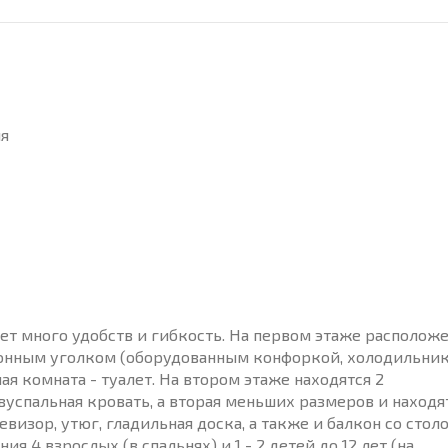
ля
ет много удобств и гибкость. На первом этаже располож
хонным уголком (оборудованным конфоркой, холодильник
я комната - туалет. На втором этаже находятся 2
двуспальная кровать, а вторая меньших размеров и находя
изор, утюг, гладильная доска, а также и балкон со стол
 4 взрослых (в спальнях) и 1 - 2 детей до 12 лет (на