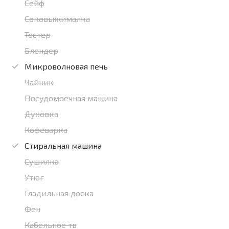
Сейф
Соковыжималка
Тостер
Блендер
Микроволновая печь
Чайник
Посудомоечная машина
Духовка
Кофеварка
Стиральная машина
Сушилка
Утюг
Гладильная доска
Фен
Кабельное тв