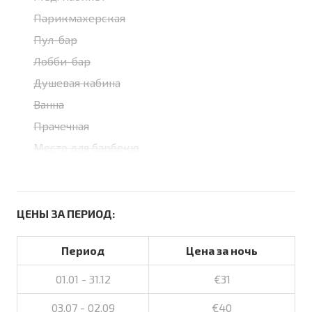
Парикмахерская
Пул-бар
Лобби-бар
Душевая кабина
Ванна
Прачечная
Место для барбекю
ЦЕНЫ ЗА ПЕРИОД:
Период
Цена за ночь
01.01 - 31.12
€31
03.07 - 02.09
€40