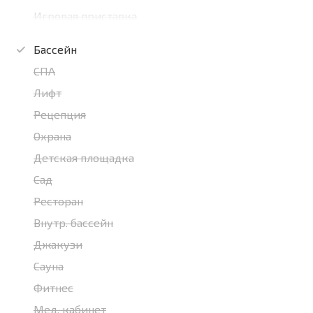
Игровая приставка
Бассейн
СПА
Лифт
Рецепция
Охрана
Детская площадка
Сад
Ресторан
Внутр. бассейн
Джакузи
Сауна
Фитнес
Мед. кабинет