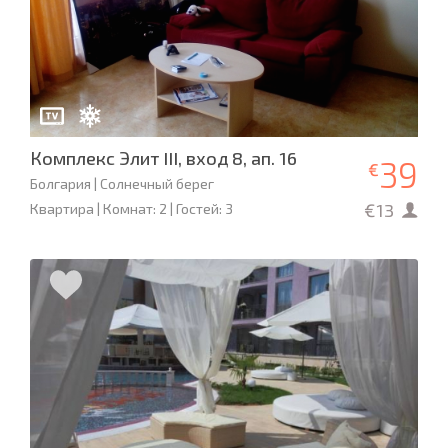
Комплекс Элит III, вход 8, ап. 16
39
€
Болгария | Солнечный берег
€13
Квартира | Комнат: 2 | Гостей: 3