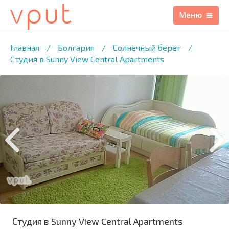
1
/12 ФОТО
Главная
/
Болгария
/
Солнечный берег
/
Студия в Sunny View Central Apartments
Студия в Sunny View Central Apartments