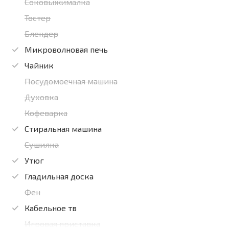
Соковыжималка
Тостер
Блендер
Микроволновая печь
Чайник
Посудомоечная машина
Духовка
Кофеварка
Стиральная машина
Сушилка
Утюг
Гладильная доска
Фен
Кабельное тв
Игровая приставка