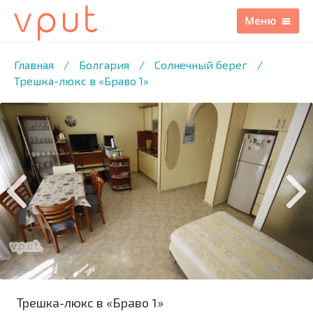
1
/37 ФОТО
Главная
/
Болгария
/
Солнечный берег
/
Трешка-люкс в «Браво 1»
Трешка-люкс в «Браво 1»