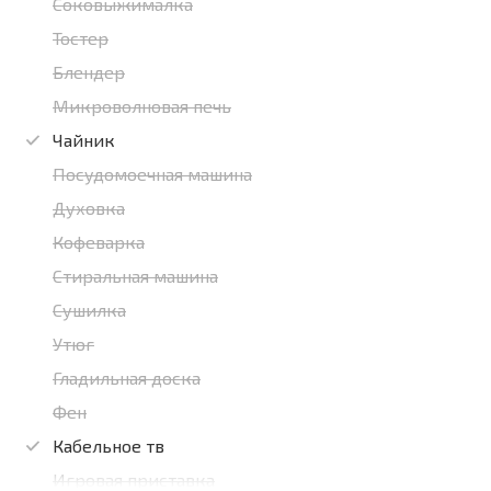
Соковыжималка
Тостер
Блендер
Микроволновая печь
Чайник
Посудомоечная машина
Духовка
Кофеварка
Стиральная машина
Сушилка
Утюг
Гладильная доска
Фен
Кабельное тв
Игровая приставка